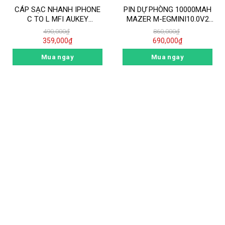
CÁP SẠC NHANH IPHONE
PIN DỰ PHÒNG 10000MAH
C TO L MFI AUKEY
MAZER M-EGMINI10.0V2
BRAIDED NYLON CB-CL3
PD20W
490,000
₫
860,000
₫
0.9M MÀU ĐEN
QC4.0/VOOC/SCP/PPS
359,000
₫
690,000
₫
Mua ngay
Mua ngay