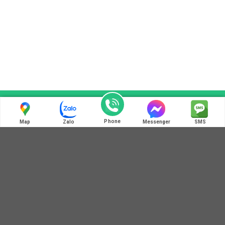
Liên hệ chúng tôi
Phone
Map
Zalo
Messenger
SMS
ĐIỆN THOẠI LIÊN HỆ
0972 345 125 - 0364 781 586
HOT LINE: MÃ QR ZALO