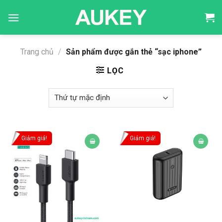
Skip
to
content
Trang chủ
/
Sản phẩm được gắn thẻ “sạc iphone”
LỌC
Giảm giá!
Giảm giá!