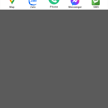
Liên hệ chúng tôi
Phone
Map
Zalo
Messenger
SMS
ĐIỆN THOẠI LIÊN HỆ
0972 345 125 - 0364 781 586
HOT LINE: MÃ QR ZALO
ĐỊA CHỈ BÁN HÀNG
Địa chỉ 1: Số 3B1/274 Trương Định, Hoàng Mai, Hà Nội Địa
chỉ 2: Tòa A - Chung cư MulberryLane, Mỗ Lao, Hà Đông, Hà
Nội Địa chỉ 3: 40A Giải Phóng, Phương Mai, Đống Đa, Hà Nội