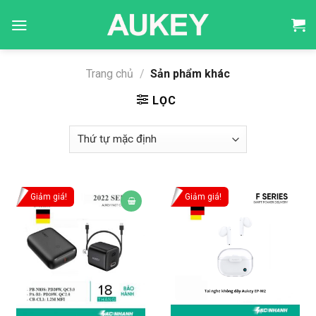
Skip
to
content
Trang chủ
/
Sản phẩm khác
LỌC
Giảm giá!
Giảm giá!