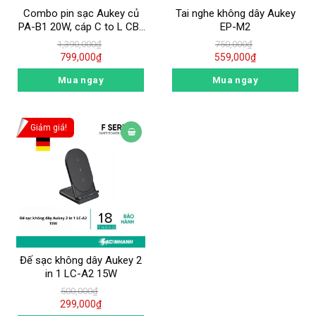
Combo pin sạc Aukey củ
Tai nghe không dây Aukey
PA-B1 20W, cáp C to L CB-
EP-M2
CL1 và Pin 10.000 mAh PB-
1,390,000
₫
750,000
₫
N83S
799,000
₫
559,000
₫
Mua ngay
Mua ngay
Giảm giá!
Đế sạc không dây Aukey 2
in 1 LC-A2 15W
500,000
₫
299,000
₫