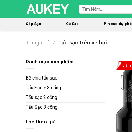
Skip
Tìm
to
kiếm:
content
Cáp Sạc
Củ Sạc
Pin sạc dự ph
Trang chủ
/
Tẩu sạc trên xe hơi
Danh mục sản phẩm
Giảm 
Bộ chia tẩu sạc
Tẩu Sạc > 3 cổng
Tẩu sạc 2 cổng
Tẩu Sạc 3 cổng
Lọc theo giá