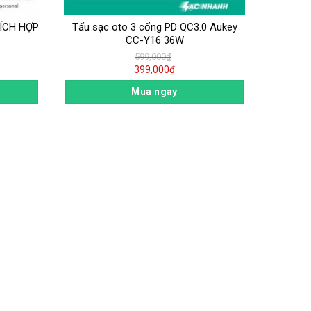
ÍCH HỢP
Tẩu sạc oto 3 cổng PD QC3.0 Aukey
CC-Y16 36W
599,000
₫
399,000
₫
Mua ngay