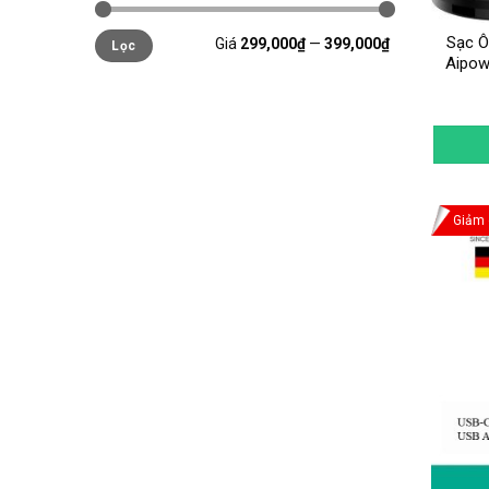
Sạc Ô
Giá
299,000₫
—
399,000₫
Lọc
Aipow
Giảm 