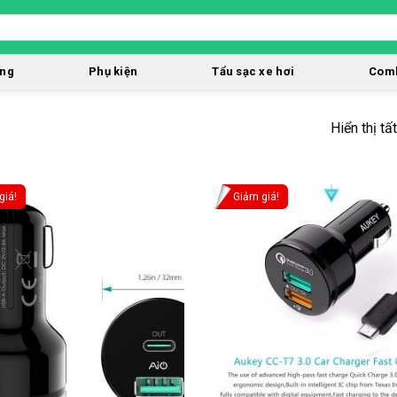
òng
Phụ kiện
Tẩu sạc xe hơi
Comb
Hiển thị tấ
giá!
Giảm giá!