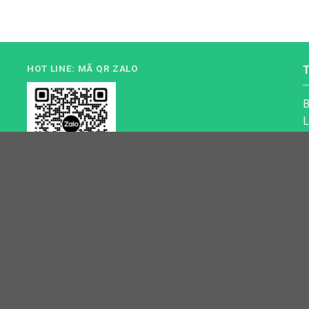
HOT LINE: MÃ QR ZALO
B
L
G
M
C
ĐỊA CHỈ BÁN HÀNG
C
Địa chỉ 1: Số 3B1/274 Trương Định, Hoàng Mai, Hà
Nội Địa chỉ 2: Tòa A - Chung cư MulberryLane, Mỗ
Lao, Hà Đông, Hà Nội Địa chỉ 3: 40A Giải Phóng,
Phương Mai, Đống Đa, Hà Nội
Đ
M
M
Đ