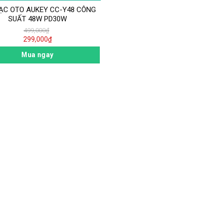
ẠC OTO AUKEY CC-Y48 CÔNG
SUẤT 48W PD30W
499,000
₫
299,000
₫
Mua ngay