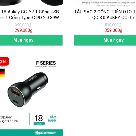
 Tô Aukey CC-Y7 1 Cổng USB
TẨU SẠC 2 CỔNG TRÊN OTO T
er 1 Cổng Type-C PD 2.0 39W
QC 3.0 AUKEY CC-T7
390,000
₫
590,000
₫
299,000
₫
359,000
₫
Mua ngay
Mua ngay
giá!