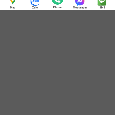
Liên hệ chúng tôi
Phone
Map
Zalo
Messenger
SMS
ĐIỆN THOẠI LIÊN HỆ
0972 345 125 - 0364 781 586
HOT LINE: MÃ QR ZALO
ĐỊA CHỈ BÁN HÀNG
Địa chỉ 1: Số 3B1/274 Trương Định, Hoàng Mai, Hà Nội Địa
chỉ 2: Tòa A - Chung cư MulberryLane, Mỗ Lao, Hà Đông, Hà
Nội Địa chỉ 3: 40A Giải Phóng, Phương Mai, Đống Đa, Hà Nội