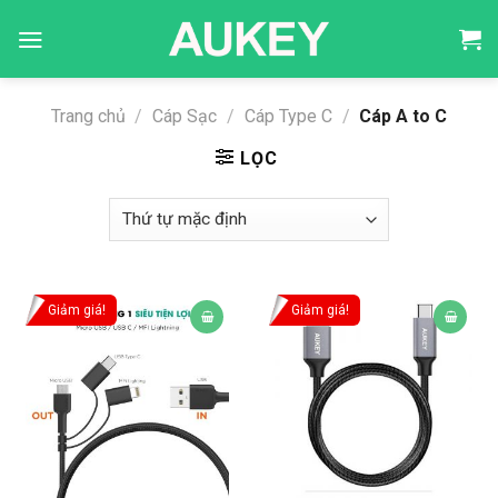
Skip
to
content
Trang chủ
/
Cáp Sạc
/
Cáp Type C
/
Cáp A to C
LỌC
Giảm giá!
Giảm giá!