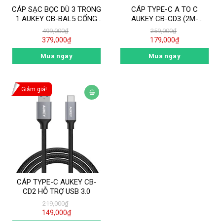
CÁP SẠC BỌC DÙ 3 TRONG
CÁP TYPE-C A TO C
1 AUKEY CB-BAL5 CỔNG
AUKEY CB-CD3 (2M-
LIGHTNING, TYPE C, MICRO
USB3.0)
499,000
₫
259,000
₫
USB CHUẨN MFI
379,000
₫
179,000
₫
Mua ngay
Mua ngay
Giảm giá!
CÁP TYPE-C AUKEY CB-
CD2 HỖ TRỢ USB 3.0
219,000
₫
149,000
₫