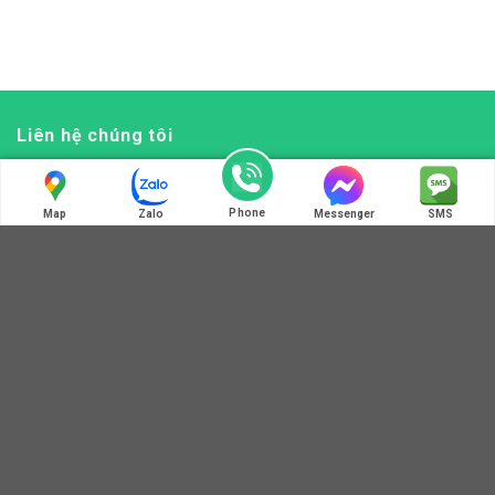
Liên hệ chúng tôi
ĐIỆN THOẠI LIÊN HỆ
0972 345 125 - 0364 781 586
Phone
Map
Zalo
Messenger
SMS
HOT LINE: MÃ QR ZALO