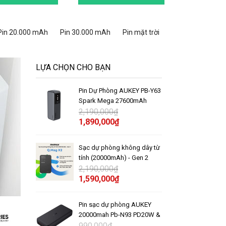
Pin 20.000 mAh
Pin 30.000 mAh
Pin mặt trời
LỰA CHỌN CHO BẠN
Pin Dự Phòng AUKEY PB-Y63
Spark Mega 27600mAh
140W
2,190,000
₫
1,890,000
₫
Sạc dự phòng không dây từ
tính (20000mAh) - Gen 2
Momax Q.Mag X2 35W
2,190,000
₫
1,590,000
₫
Pin sạc dự phòng AUKEY
20000mah Pb-N93 PD20W &
-39%
-23%
QC3.0 &22.5W
990,000
₫