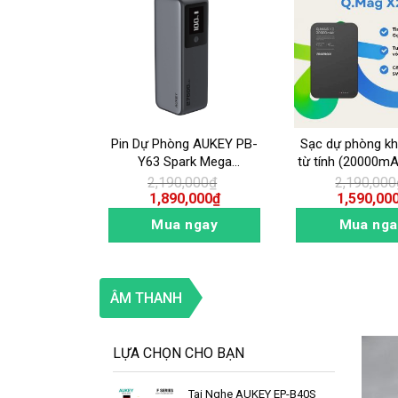
 pin sạc dự
Pin Dự Phòng AUKEY PB-
Sạc dự phòng k
PD Powerduo
Y63 Spark Mega
từ tính (20000mA
PA-PD20
27600mAh 140W
2 Momax Q.Mag
000
₫
2,190,000
₫
2,190,000
000
₫
1,890,000
₫
1,590,00
ngay
Mua ngay
Mua nga
ÂM THANH
LỰA CHỌN CHO BẠN
Tai Nghe AUKEY EP-B40S