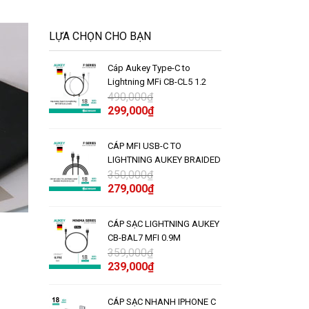
LỰA CHỌN CHO BẠN
Cáp Aukey Type-C to
Lightning MFi CB-CL5 1.2
mét
490,000
₫
299,000
₫
CÁP MFI USB-C TO
LIGHTNING AUKEY BRAIDED
NYLON CB-CL02 1.2M
350,000
₫
279,000
₫
CÁP SẠC LIGHTNING AUKEY
CB-BAL7 MFI 0.9M
-39%
-19%
359,000
₫
239,000
₫
CÁP SẠC NHANH IPHONE C