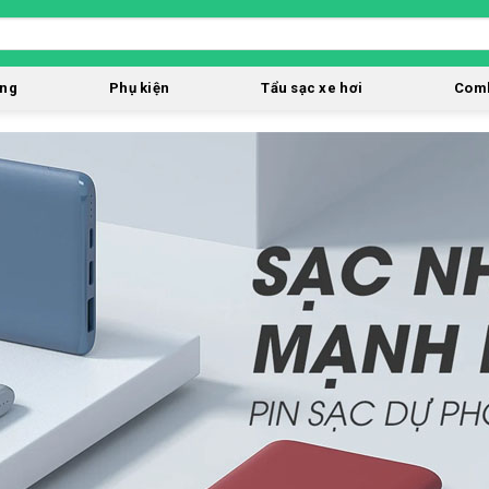
òng
Phụ kiện
Tẩu sạc xe hơi
Comb