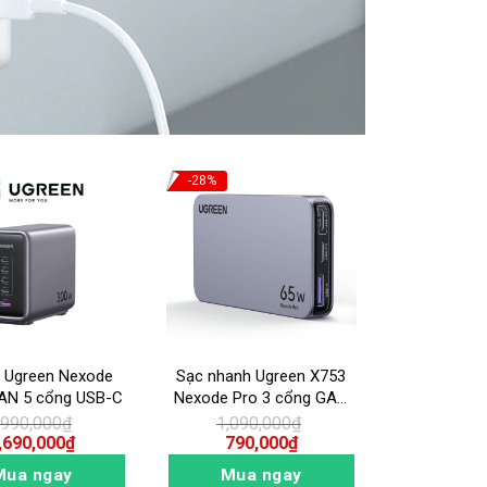
-28%
-34%
 Ugreen Nexode
Sạc nhanh Ugreen X753
Sạc Du lị
AN 5 cổng USB-C
Nexode Pro 3 cổng GAN
Momax UA8A
Ultra-Slim US 65W- 15817
s
,990,000
₫
1,090,000
₫
1,49
,690,000
₫
790,000
₫
990
Mua ngay
Mua ngay
Mua