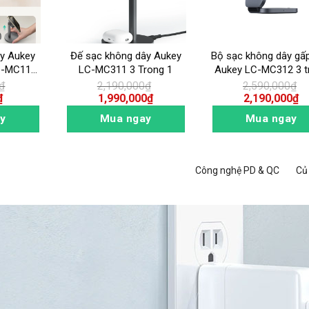
ây Aukey
Đế sạc không dây Aukey
Bộ sạc không dây gấ
C-MC111
LC-MC311 3 Trong 1
Aukey LC-MC312 3 t
W
1 chuẩn QI2
₫
2,190,000
₫
2,590,000
₫
₫
1,990,000
₫
2,190,000
₫
y
Mua ngay
Mua ngay
Công nghệ PD & QC
Củ