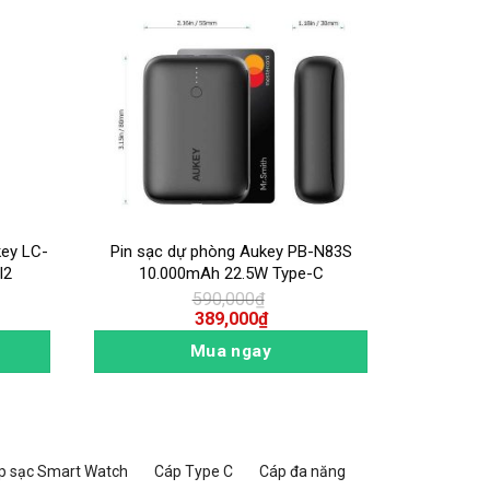
key LC-
Pin sạc dự phòng Aukey PB-N83S
Sạc dự 
I2
10.000mAh 22.5W Type-C
(20000mAh
590,000
₫
389,000
₫
Mua ngay
p sạc Smart Watch
Cáp Type C
Cáp đa năng