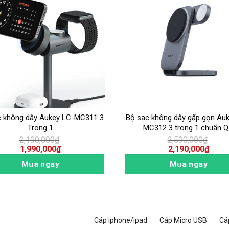
c không dây Aukey LC-MC311 3
Bộ sạc không dây gấp gọn Au
Trong 1
MC312 3 trong 1 chuẩn Q
2,190,000
₫
2,590,000
₫
1,990,000
₫
2,190,000
₫
Mua ngay
Mua ngay
Cáp iphone/ipad
Cáp Micro USB
Cá