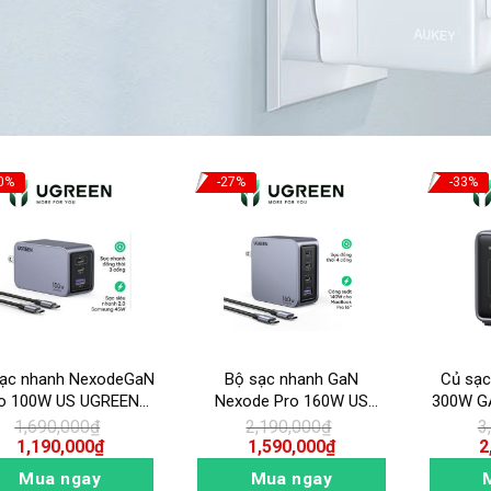
0%
-27%
-33%
ạc nhanh NexodeGaN
Bộ sạc nhanh GaN
Củ sạc
o 100W US UGREEN
Nexode Pro 160W US
300W G
X757 25873
UGREEN X763 25876
1,690,000
₫
2,190,000
₫
3
1,190,000
₫
1,590,000
₫
2
Mua ngay
Mua ngay