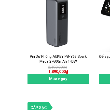
00W GAN 5
Pin Dự Phòng AUKEY PB-Y63 Spark
Đế sạ
Mega 27600mAh 140W
2,190,000
₫
1,890,000
₫
Mua ngay
CÁP SẠC