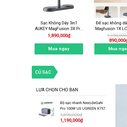
ANH IPHONE
Sạc Không Dây 3in1
Đế sạc không d
FI AUKEY
AUKEY MagFusion 3X Pro
Magfusion 1X L
LON CB-CL3
LC-MC315 Qi2 25W Active
Qi2.2 25
000
₫
1,190,000
1,890,000
₫
ÀU ĐEN
Cooling System
000
₫
890,000
ngay
Mua ngay
Mua nga
CỦ SẠC
LỰA CHỌN CHO BẠN
Bộ sạc nhanh NexodeGaN
Pro 100W US UGREEN X757
25873
1,690,000
₫
1,190,000
₫