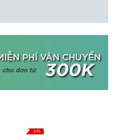
-34%
-27%