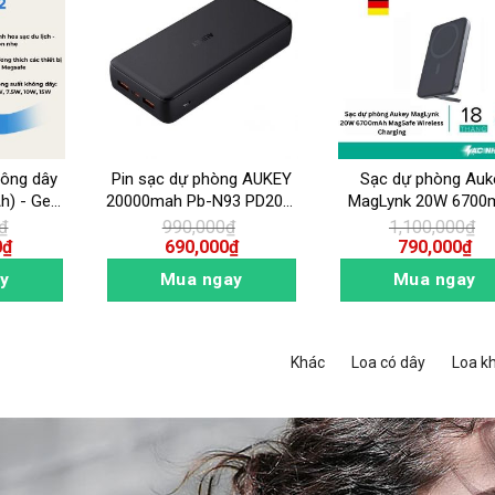
hông dây
Pin sạc dự phòng AUKEY
Sạc dự phòng Auk
h) - Gen
20000mah Pb-N93 PD20W
MagLynk 20W 6700
 X2 35W
& QC3.0 &22.5W
MagSafe Wireles
₫
990,000
₫
1,100,000
₫
Charging
0
₫
690,000
₫
790,000
₫
y
Mua ngay
Mua ngay
Khác
Loa có dây
Loa k