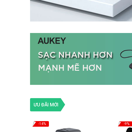
ƯU ĐÃI MỚI
-14%
-9%