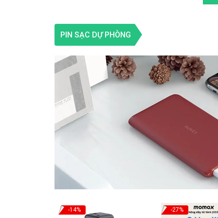
PIN SẠC DỰ PHÒNG
-14%
-27%